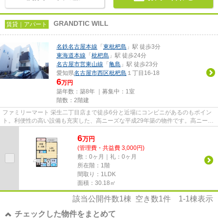
GRANDTIC WILL
賃貸｜アパート
名鉄名古屋本線
「
東枇杷島
」駅 徒歩3分
東海道本線
「
枇杷島
」駅 徒歩24分
名古屋市営東山線
「
亀島
」駅 徒歩23分
愛知県
名古屋市西区
枇杷島
１丁目16-18
6
万円
築年数：築8年 ｜募集中：
1室
階数：2階建
ファミリーマート 栄生二丁目店まで徒歩6分と近場にコンビニがあるのもポイン
ト。利便性の高い設備も充実した、高ニーズな平成29年築の物件です。高ニーズ
である、陽当りの良い環境を...
6
万
円
(管理費・共益費 3,000円)
敷：0ヶ月｜礼：0ヶ月
所在階：1階
間取り：1LDK
面積：30.18㎡
該当公開件数
1
棟 空き数
1
件
1-1
棟表示
チェックした物件をまとめて