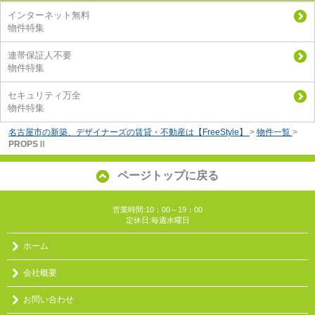
インターネット無料
物件特集
連帯保証人不要
物件特集
セキュリティ万全
物件特集
名古屋市の新築、デザイナーズの賃貸・不動産は【FreeStyle】
>
物件一覧
>
PROPSⅡ
ページトップに戻る
営業時間:10：00～19：00
定休日:毎週水曜日
ホーム
会社概要
お問い合わせ