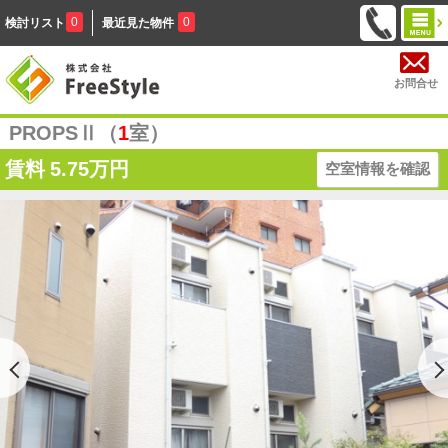
0
0
検討リスト
最近見た物件
お問合せ
PROPSⅡ（
1
室）
賃料
5.75万円
空室情報を確認