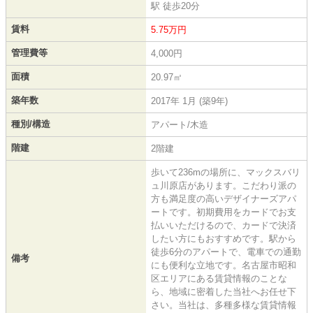
駅 徒歩20分
賃料
5.75万円
管理費等
4,000円
面積
20.97㎡
築年数
2017年 1月 (築9年)
種別/構造
アパート/木造
階建
2階建
歩いて236mの場所に、マックスバリ
ュ川原店があります。こだわり派の
方も満足度の高いデザイナーズアパ
ートです。初期費用をカードでお支
払いいただけるので、カードで決済
したい方にもおすすめです。駅から
徒歩6分のアパートで、電車での通勤
備考
にも便利な立地です。名古屋市昭和
区エリアにある賃貸情報のことな
ら、地域に密着した当社へお任せ下
さい。当社は、多種多様な賃貸情報