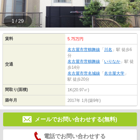
1 / 29
賃料
5.75万円
名古屋市営鶴舞線
「
川名
」駅 徒歩6
分
名古屋市営鶴舞線
「
いりなか
」駅 徒
交通
歩14分
名古屋市営名城線
「
名古屋大学
」
駅 徒歩20分
間取り(面積)
1K(20.97㎡)
築年月
2017年 1月(築9年)
メールでお問い合わせする(無料)
電話でお問い合わせする