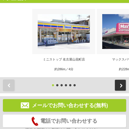
ミニストップ 名古屋山花町店
マックスバ
約286m／4分
約228
前
メールでお問い合わせする(無料)
電話でお問い合わせする