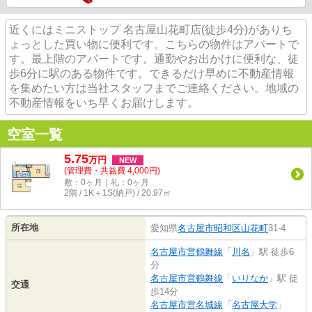
近くにはミニストップ 名古屋山花町店(徒歩4分)がありち
ょっとした買い物に便利です。こちらの物件はアパートで
す。最上階のアパートです。通勤やお出かけに便利な、徒
歩6分に駅のある物件です。できるだけ早めに不動産情報
を集めたい方は当社スタッフまでご連絡ください。地域の
不動産情報をいち早くお届けします。
空室一覧
5.75
万
円
NEW
(管理費・共益費 4,000円)
敷：0ヶ月｜礼：0ヶ月
2階 / 1K＋1S(納戸) / 20.97㎡
所在地
愛知県
名古屋市昭和区
山花町
31-4
名古屋市営鶴舞線
「
川名
」駅 徒歩6
分
名古屋市営鶴舞線
「
いりなか
」駅 徒
交通
歩14分
名古屋市営名城線
「
名古屋大学
」