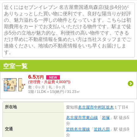
近くにはセブンイレブン 名古屋豊国通烏森店(徒歩4分)が
ありちょっとした買い物に便利です。良好な陽当りが好評
の、魅力溢れる一押しの物件となっています。こちらは初
期費用をカードでお支払いいただける物件です。駅まで徒
歩5分の立地が魅力的な、利便性の高い物件です。できる
だけ早めに不動産情報を集めたい方は当社スタッフまでご
連絡ください。地域の不動産情報をいち早くお届けしま
す。
空室一覧
6.5
万
円
NEW
(管理費・共益費 4,000円)
敷：0ヶ月｜礼：0ヶ月
1階 / 1LDK＋1S(納戸) / 31.23㎡
所在地
愛知県
名古屋市中村区
並木
１丁目4
名古屋市営東山線
「
岩塚
」駅 徒歩5
分
交通
近鉄名古屋線
「
近鉄八田
」駅 徒歩9
分