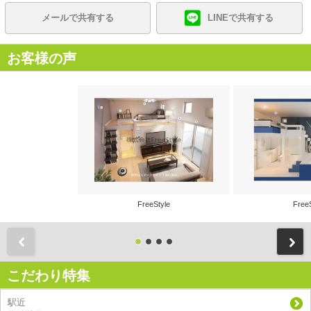
メールで共有する
LINEで共有する
お客様の声
FreeStyle
Free
前
こだわり特集
駅近