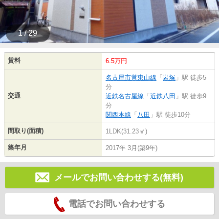
1 / 29
賃料
6.5万円
名古屋市営東山線
「
岩塚
」駅 徒歩5
分
交通
近鉄名古屋線
「
近鉄八田
」駅 徒歩9
分
関西本線
「
八田
」駅 徒歩10分
間取り(面積)
1LDK(31.23㎡)
築年月
2017年 3月(築9年)
メールでお問い合わせする(無料)
電話でお問い合わせする