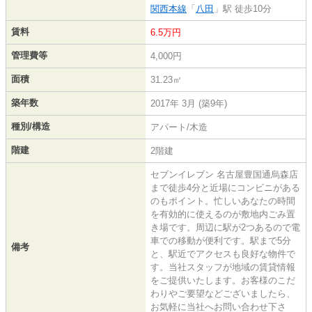
関西本線
「
八田
」駅 徒歩10分
賃料
6.5万円
管理費等
4,000円
面積
31.23㎡
築年数
2017年 3月 (築9年)
種別/構造
アパート/木造
階建
2階建
セブンイレブン 名古屋豊国通烏森店
まで徒歩4分と近場にコンビニがある
のもポイント。忙しいあなたの時間
を有効的に使えるのが敷地内ごみ置
き場です。周辺に駅が2つあるので電
車での移動が便利です。駅まで5分
備考
と、駅近でアクセスも良好な物件で
す。当社スタッフが地域の賃貸情報
をご提供いたします。お客様のこだ
わりやご要望などございましたら、
お気軽に当社へお問い合わせ下さ