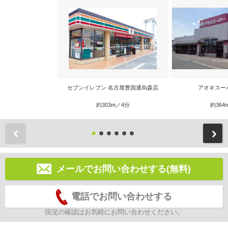
セブンイレブン 名古屋豊国通烏森店
アオキスー
約303m／4分
約364
前
メールでお問い合わせする(無料)
電話でお問い合わせする
現況の確認はお気軽にお問い合わせください。