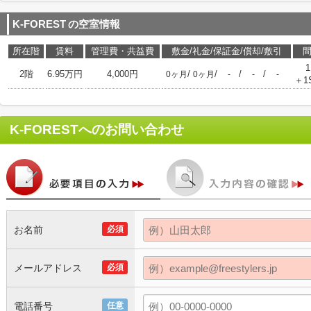
K-FOREST
の空室情報
所在階
賃料
管理費・共益費
敷金/礼金/保証金/償却/敷引
1
2階
6.95万円
4,000円
/
/
/
/
0ヶ月
0ヶ月
-
-
-
＋1
K-FOREST
へのお問い合わせ
お名前
必須
メールアドレス
必須
電話番号
任意