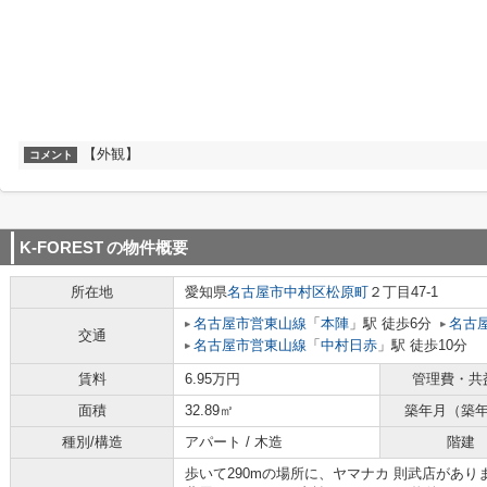
【外観】
コメント
K-FOREST
の物件概要
所在地
愛知県
名古屋市中村区
松原町
２丁目47-1
名古屋市営東山線
「
本陣
」駅 徒歩6分
名古
交通
名古屋市営東山線
「
中村日赤
」駅 徒歩10分
賃料
6.95万円
管理費・共
面積
32.89㎡
築年月（築
種別/構造
アパート / 木造
階建
歩いて290mの場所に、ヤマナカ 則武店があ