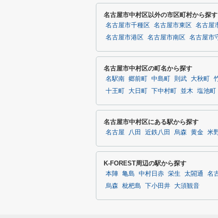
名古屋市中村区以外の市区町村から探す
名古屋市千種区
名古屋市東区
名古屋
名古屋市港区
名古屋市南区
名古屋市
名古屋市中村区の町名から探す
名駅南
郷前町
中島町
則武
大秋町
十王町
大日町
下中村町
並木
塩池町
名古屋市中村区にある駅から探す
名古屋
八田
近鉄八田
烏森
黄金
米
K-FOREST周辺の駅から探す
本陣
亀島
中村日赤
栄生
太閤通
名
烏森
枇杷島
下小田井
大須観音