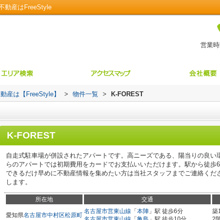
産はFreeStyle
営業時間
【FreeStyle】
>
物件一覧
>
K-FOREST
K-FOREST
自走式駐車場が併設されたアパートです。高ニーズである、陽当りの良い
らのアパートでは初期費用をカードでお支払いいただけます。駅から徒歩
できるだけ早めに不動産情報を集めたい方は当社スタッフまでご連絡くだ
します。
所在地
交通
名古屋市営東山線
「
本陣
」駅 徒歩6分
築
愛知県
名古屋市中村区
松原町
名古屋市営東山線
「
亀島
」駅 徒歩10分
2