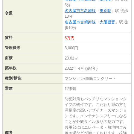
6分
名古屋市営名城線
「
東別院
」駅 徒歩
交通
10分
名古屋市営鶴舞線
「
大須観音
」駅 徒
歩10分
賃料
6万円
管理費等
8,000円
面積
23.01㎡
築年数
2022年 4月 (築4年)
種別/構造
マンション/鉄筋コンクリート
階建
12階建
防犯対策もバッチリなマンションタ
イプの物件です。こだわり派の方も
満足度の高いデザイナーズマンショ
ンです。メンテナンスフリーになる
ことが外観タイル張りの魅力です。
共用部にはエレベータ・敷地内ごみ
備考
置き場などが揃っております。根強