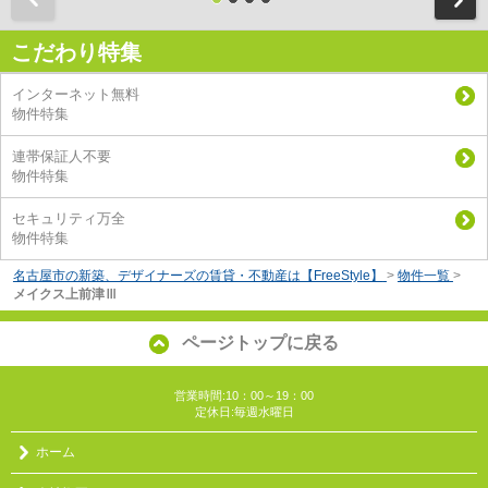
こだわり特集
インターネット無料
物件特集
連帯保証人不要
物件特集
セキュリティ万全
物件特集
名古屋市の新築、デザイナーズの賃貸・不動産は【FreeStyle】
>
物件一覧
>
メイクス上前津Ⅲ
ページトップに戻る
営業時間:10：00～19：00
定休日:毎週水曜日
ホーム