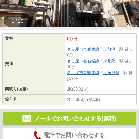
1 / 29
賃料
6万円
名古屋市営鶴舞線
「
上前津
」駅 徒歩
6分
名古屋市営名城線
「
東別院
」駅 徒歩
交通
10分
名古屋市営鶴舞線
「
大須観音
」駅 徒
歩10分
間取り(面積)
1K(23.01㎡)
築年月
2022年 4月(築4年)
メールでお問い合わせする(無料)
電話でお問い合わせする