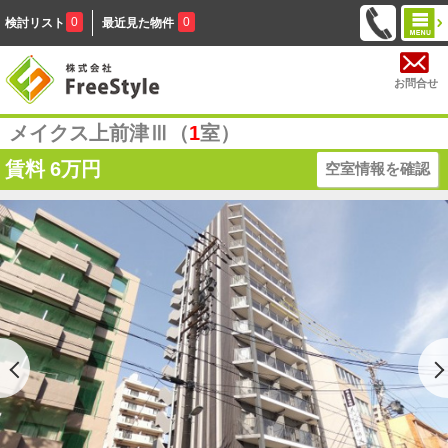
0
0
検討リスト
最近見た物件
お問合せ
メイクス上前津Ⅲ（
1
室）
賃料
6万円
空室情報を確認