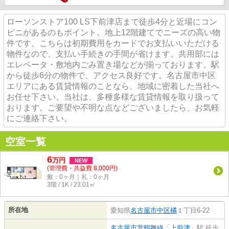
ローソンストア100 LS下前津店まで徒歩4分と近場にコン
ビニがあるのもポイント。地上12階建てでニーズの高い物
件です。こちらは初期費用をカードでお支払いいただける
物件なので、支払い手続きの手間が省けます。共用部には
エレベータ・敷地内ごみ置き場などが揃っております。駅
から徒歩6分の物件で、アクセス良好です。名古屋市中区
エリアにある賃貸情報のことなら、地域に密着した当社へ
お任せ下さい。当社は、多種多様な賃貸情報を取り扱って
おります。ご要望や不明な点などございましたら、お気軽
にご連絡下さい。
空室一覧
6
万
円
NEW
(管理費・共益費 8,000円)
敷：0ヶ月｜礼：0ヶ月
3階 / 1K / 23.01㎡
所在地
愛知県
名古屋市中区
橘
１丁目6-22
名古屋市営鶴舞線
「
上前津
」駅 徒歩