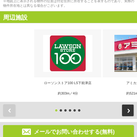
※地図上に表示される物件の位置は付近住所に所在することを表すものであり、実際の
物件所在地とは異なる場合がございます。
周辺施設
ローソンストア100 LS下前津店
アミカ
約303m／4分
約521
前
メールでお問い合わせする(無料)