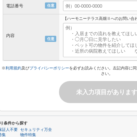
電話番号
任意
【ハーモニーテラス高畑Ⅱへのお問い合
内容
任意
※
利用規約
及び
プライバシーポリシー
を必ずお読みください。左記内容に同
さい。
未入力項目がありま
り条件から探す
保証人不要
セキュリティ万全
特集
物件特集