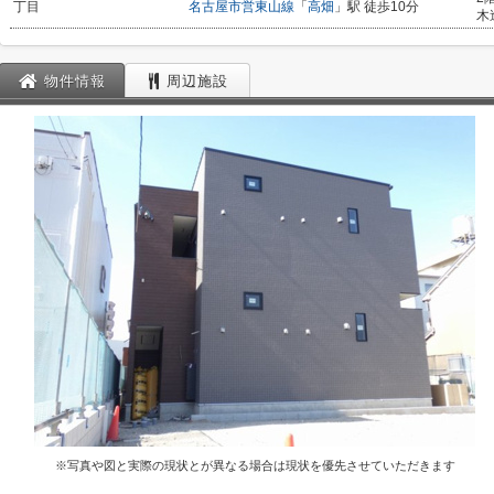
丁目
名古屋市営東山線
「
高畑
」駅 徒歩10分
木
物件情報
周辺施設
※写真や図と実際の現状とが異なる場合は現状を優先させていただきます