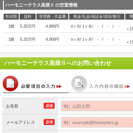
ハーモニーテラス高畑Ⅱ
の空室情報
所在階
賃料
管理費・共益費
敷金/礼金/保証金/償却/敷引
1階
5.25万円
4,000円
/
/
/
/
0ヶ月
1ヶ月
-
-
-
＋1
1階
5.25万円
4,000円
/
/
/
/
0ヶ月
1ヶ月
-
-
-
＋1
ハーモニーテラス高畑Ⅱ
へのお問い合わせ
お名前
必須
メールアドレス
必須