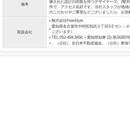
練された設計の内装を持つデザイナーズ。2駅
備考
件で、アクセス良好です。当社スタッフが地域
のこだわりやご要望などございましたら、お気
株式会社FreeStyle
愛知県名古屋市中村区則武２丁目3-2 サン・オ
ございます）
取扱会社
TEL:052-459-3456
愛知県知事 (2) 第24283
、（公社） 全日本不動産協会、（公社）東海