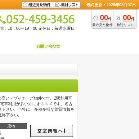
最終更新：2026年08月07日
00
00
件
件
最近見た物件
検討リスト
：10：00～19：00
定休日：毎週水曜日
度の高いデザイナーズ物件です。2駅利用可
、電車利用が多い方にオススメです。名古
せ下さい。当社は、多種多様な賃貸情報を
連絡下さい。
建物
空室情報へ
定
階建