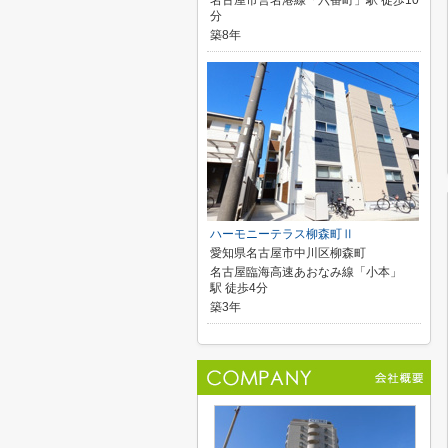
名古屋市営名港線「六番町」駅 徒歩10
分
築8年
ハーモニーテラス柳森町Ⅱ
愛知県名古屋市中川区柳森町
名古屋臨海高速あおなみ線「小本」
駅 徒歩4分
築3年