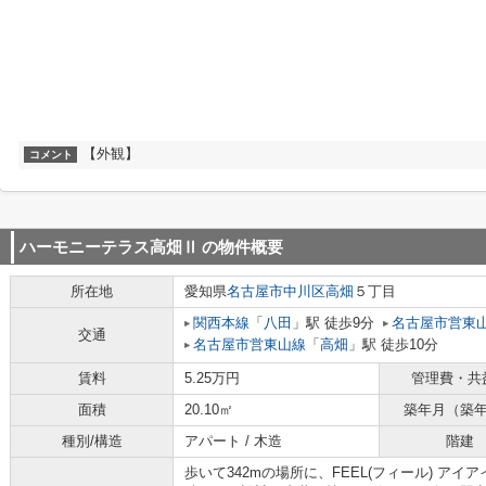
【外観】
コメント
ハーモニーテラス高畑Ⅱ
の物件概要
所在地
愛知県
名古屋市中川区
高畑
５丁目
関西本線
「
八田
」駅 徒歩9分
名古屋市営東
交通
名古屋市営東山線
「
高畑
」駅 徒歩10分
賃料
5.25万円
管理費・共
面積
20.10㎡
築年月（築
種別/構造
アパート / 木造
階建
歩いて342mの場所に、FEEL(フィール) ア