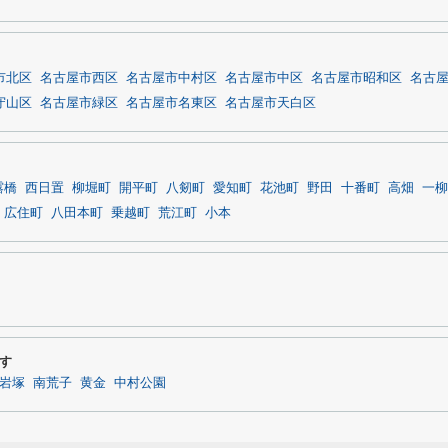
市北区
名古屋市西区
名古屋市中村区
名古屋市中区
名古屋市昭和区
名古
守山区
名古屋市緑区
名古屋市名東区
名古屋市天白区
露橋
西日置
柳堀町
開平町
八剱町
愛知町
花池町
野田
十番町
高畑
一柳
広住町
八田本町
乗越町
荒江町
小本
す
岩塚
南荒子
黄金
中村公園