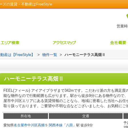
賃貸・不動産はFreeStyle
営業時間
【FreeStyle】
>
物件一覧
>
ハーモニーテラス高畑Ⅱ
ハーモニーテラス高畑Ⅱ
FEEL(フィール) アイアイプラザまで342mです。こだわり派の方も満足
能な物件なので行動範囲も広がります。駅から徒歩9分にある物件なので
屋市中川区エリアにある賃貸情報のことなら、地域に密着した当社へお任
取り扱っております。ご要望や不明な点などございましたら、お気軽にご
所在地
交通
予
愛知県
名古屋市中川区
高畑
５
関西本線
「
八田
」駅 徒歩9分
2