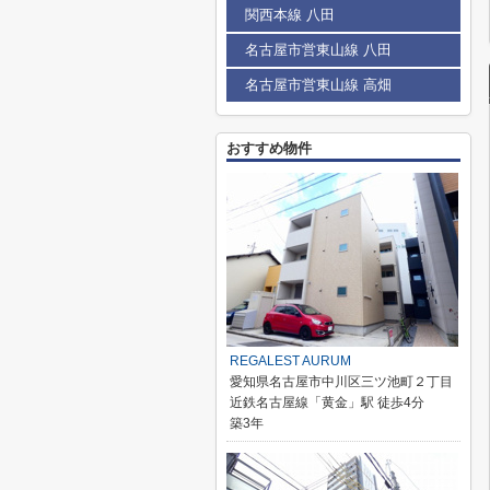
関西本線 八田
名古屋市営東山線 八田
名古屋市営東山線 高畑
おすすめ物件
REGALEST AURUM
愛知県名古屋市中川区三ツ池町２丁目
近鉄名古屋線「黄金」駅 徒歩4分
築3年