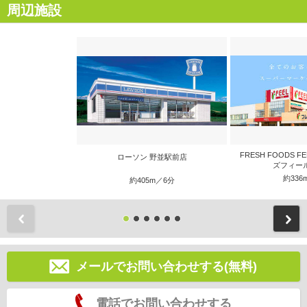
周辺施設
FRESH FOODS 
ローソン 野並駅前店
ズフィール
約336
約405m／6分
前
メールでお問い合わせする(無料)
電話でお問い合わせする