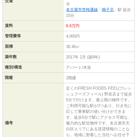
交通
分
名古屋市営桜通線
「
鳴子北
」駅 徒歩
15分
賃料
6.6万円
管理費等
4,000円
面積
30.40㎡
築年数
2017年 2月 (築9年)
種別/構造
アパート/木造
階建
2階建
近くのFRESH FOODS FEEL(フレッ
シュフーズフィール) 野並店まで徒歩
5分で行けます。最上階の物件です。
ご利用可能な駅が2つあり、行き先に
応じて乗車駅の使い分けができま
す。徒歩5分で駅にアクセス可能な、
備考
魅力的な駅近物件です。名古屋市天
白区エリアにある賃貸情報のことな
ら、地域に密着した当社へお任せ下