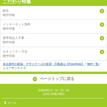
こだわり特集
駅近
物件特集
インターネット無料
物件特集
連帯保証人不要
物件特集
セキュリティ万全
物件特集
名古屋市の新築、デザイナーズの賃貸・不動産は【FreeStyle】
>
物件一覧
>
ニューサンライズ
ページトップに戻る
営業時間:10：00～19：00
定休日:毎週水曜日
ホーム