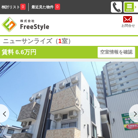
0
0
検討リスト
最近見た物件
お問合せ
ニューサンライズ（
1
室）
賃料
6.6万円
空室情報を確認