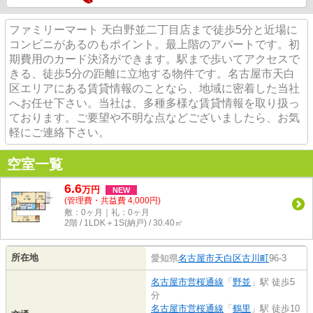
ファミリーマート 天白野並二丁目店まで徒歩5分と近場に
コンビニがあるのもポイント。最上階のアパートです。初
期費用のカード決済ができます。駅まで歩いてアクセスで
きる、徒歩5分の距離に立地する物件です。名古屋市天白
区エリアにある賃貸情報のことなら、地域に密着した当社
へお任せ下さい。当社は、多種多様な賃貸情報を取り扱っ
ております。ご要望や不明な点などございましたら、お気
軽にご連絡下さい。
空室一覧
6.6
万
円
NEW
(管理費・共益費 4,000円)
敷：0ヶ月｜礼：0ヶ月
2階 / 1LDK＋1S(納戸) / 30.40㎡
所在地
愛知県
名古屋市天白区
古川町
96-3
名古屋市営桜通線
「
野並
」駅 徒歩5
分
名古屋市営桜通線
「
鶴里
」駅 徒歩10