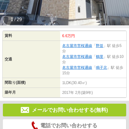
1 / 29
賃料
6.6万円
名古屋市営桜通線
「
野並
」駅 徒歩5
分
名古屋市営桜通線
「
鶴里
」駅 徒歩10
交通
分
名古屋市営桜通線
「
鳴子北
」駅 徒歩
15分
間取り(面積)
1LDK(30.40㎡)
築年月
2017年 2月(築9年)
メールでお問い合わせする(無料)
電話でお問い合わせする