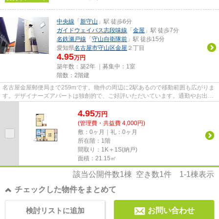
中央線
「
新守山
」駅 徒歩6分
ガイドウェイバス志段味線
「
金屋
」駅 徒歩7分
名鉄瀬戸線
「
守山自衛隊前
」駅 徒歩15分
愛知県
名古屋市守山区
金屋
２丁目
4.95
万円
築年数：築2年 ｜募集中：
1室
階数：2階建
名古屋金屋郵便局まで259mです。物件の周辺に2駅あるので移動範囲も広がりま
す。デザイナーズアパートは独創的で、ご好評いただいています。通勤やお出か
けに便利な、徒歩6分に駅のあ...
4.95
万
円
(管理費・共益費 4,000円)
敷：0ヶ月｜礼：0ヶ月
所在階：1階
間取り：1K＋1S(納戸)
面積：21.15㎡
該当公開件数
1
棟 空き数
1
件
1-1
棟表示
チェックした物件をまとめて
検討リストに追加
お問い合わせ