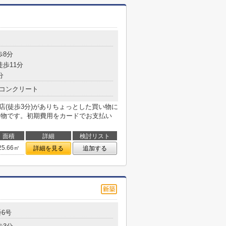
歩8分
徒歩11分
分
コンクリート
店(徒歩3分)がありちょっとした買い物に
建物です。初期費用をカードでお支払い
面積
詳細
検討リスト
25.66㎡
詳細を見る
追加する
番6号