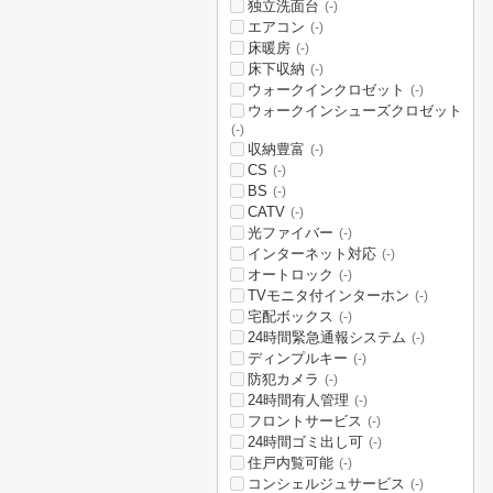
独立洗面台
(-)
エアコン
(-)
床暖房
(-)
床下収納
(-)
ウォークインクロゼット
(-)
ウォークインシューズクロゼット
(-)
収納豊富
(-)
CS
(-)
BS
(-)
CATV
(-)
光ファイバー
(-)
インターネット対応
(-)
オートロック
(-)
TVモニタ付インターホン
(-)
宅配ボックス
(-)
24時間緊急通報システム
(-)
ディンプルキー
(-)
防犯カメラ
(-)
24時間有人管理
(-)
フロントサービス
(-)
24時間ゴミ出し可
(-)
住戸内覧可能
(-)
コンシェルジュサービス
(-)