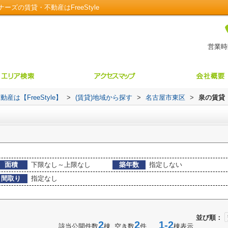
ズの賃貸・不動産はFreeStyle
営業時間
【FreeStyle】
>
(賃貸)地域から探す
>
名古屋市東区
>
泉の賃貸
面積
下限なし～上限なし
築年数
指定しない
間取り
指定なし
並び順：
2
2
1-2
該当公開件数
棟 空き数
件
棟表示