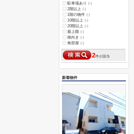
駐車場あり
(-)
2階以上
(-)
1階の物件
(-)
10階以上
(-)
20階以上
(-)
最上階
(-)
南向き
(-)
角部屋
(-)
2
件が該当
新着物件