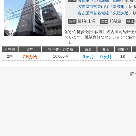
名古屋市営桜通線
「
高岳
」駅 徒
名古屋市営東山線
「
新栄町
」駅 
名古屋市営名城線
「
久屋大通
」駅
築1年未満
13階建
築年
階数
構造
家から徒歩3分の位置に名古屋高岳郵便
ています。眺望良好なマンションで魅力
エレ...
所在階
賃料
管理費・共益費
敷金
礼金
間取り
7.5
万円
0ヶ月
0ヶ月
2階
10,000円
1K
該