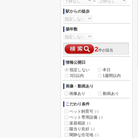
～
駅からの徒歩
築年数
2
件が該当
情報公開日
指定しない
本日
3日以内
1週間以内
画像・動画あり
画像あり
動画あり
こだわり条件
ペット飼育可
(-)
ペット専用設備
(-)
楽器相談
(-)
陽当り良好
(-)
閑静な住宅地
(-)