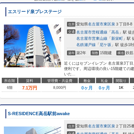
エスリード泉プレステージ
愛知県
名古屋市東区
泉
３丁目8-8
住所
交通
名古屋市営桜通線
「
高岳
」駅 徒
名古屋市営東山線
「
新栄町
」駅 
名鉄瀬戸線
「
尼ケ坂
」駅 徒歩18
築2年
15階建
鉄筋
築年
階数
構造
近くにはセブンイレブン 名古屋泉3丁目
便利です。周辺環境の良い15階建ての
いた...
所在階
賃料
管理費・共益費
敷金
礼金
間取り
7.1
万円
0ヶ月
0ヶ月
6階
8,000円
1K
S-RESIDENCE高岳駅前awake
愛知県
名古屋市東区
泉
２丁目25
住所
交通