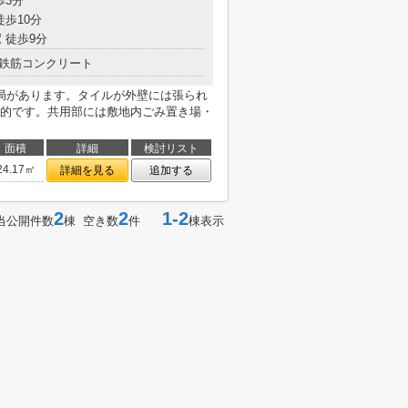
歩3分
徒歩10分
 徒歩9分
鉄筋コンクリート
局があります。タイルが外壁には張られ
的です。共用部には敷地内ごみ置き場・
面積
詳細
検討リスト
24.17㎡
詳細を見る
追加する
2
2
1-2
当公開件数
棟 空き数
件
棟表示