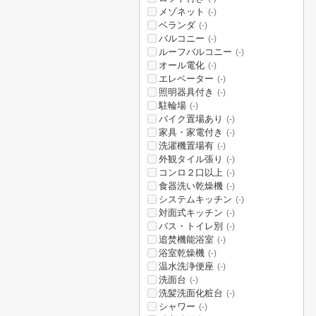
メゾネット
(-)
ベランダ
(-)
バルコニー
(-)
ルーフバルコニー
(-)
オール電化
(-)
エレベーター
(-)
照明器具付き
(-)
駐輪場
(-)
バイク置場あり
(-)
家具・家電付き
(-)
洗濯機置場有
(-)
外観タイル張り
(-)
コンロ２口以上
(-)
食器洗い乾燥機
(-)
システムキッチン
(-)
対面式キッチン
(-)
バス・トイレ別
(-)
追焚機能浴室
(-)
浴室乾燥機
(-)
温水洗浄便座
(-)
洗面台
(-)
洗髪洗面化粧台
(-)
シャワー
(-)